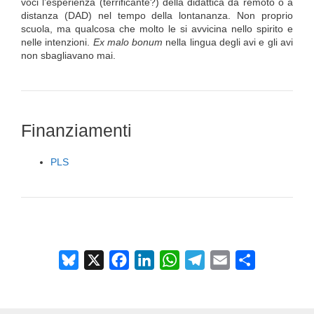
voci l’esperienza (terrificante?) della didattica da remoto o a
distanza (DAD) nel tempo della lontananza. Non proprio
scuola, ma qualcosa che molto le si avvicina nello spirito e
nelle intenzioni.
Ex malo bonum
nella lingua degli avi e gli avi
non sbagliavano mai.
Finanziamenti
PLS
B
X
F
L
W
T
E
C
l
a
i
h
e
m
o
u
c
n
a
l
a
n