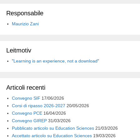
e
e
k
t
e
i
d
s
b
e
s
g
l
i
Responsabile
k
o
d
A
r
v
Maurizio Zani
y
o
I
p
a
i
k
n
p
m
d
i
Leitmotiv
"
Learning is an experience, not a download
"
Articoli recenti
Convegno SIF
17/06/2026
Corsi di ripasso 2026-2027
20/05/2026
Convegno PCE
16/04/2026
Convegno GIREP
31/03/2026
Pubblicato articolo su Education Sciences
21/03/2026
Accettato articolo su Education Sciences
19/03/2026