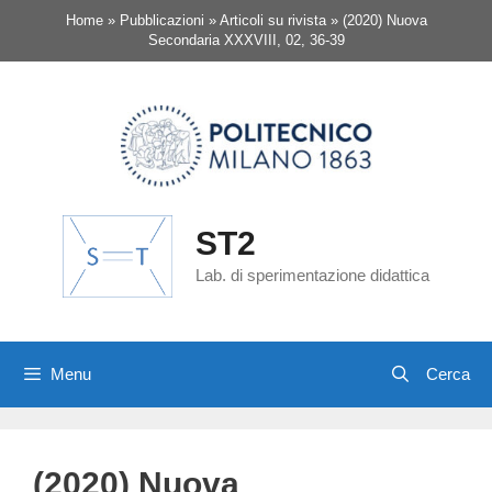
Vai
Home
»
Pubblicazioni
»
Articoli su rivista
»
(2020) Nuova
al
Secondaria XXXVIII, 02, 36-39
contenuto
ST2
Lab. di sperimentazione didattica
Menu
(2020) Nuova