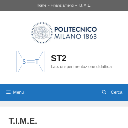
Vai
Home
»
Finanziamenti
»
T.I.M.E.
al
contenuto
ST2
Lab. di sperimentazione didattica
Menu
T.I.M.E.