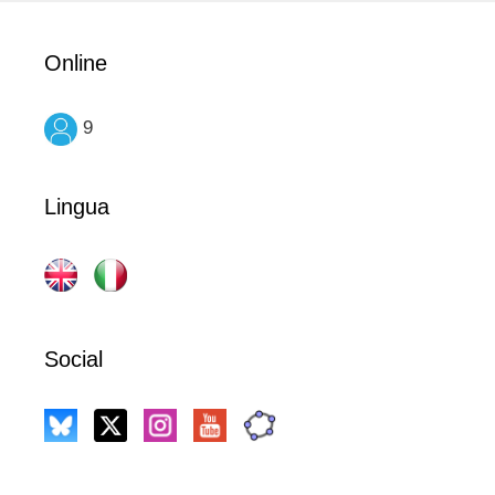
Online
9
Lingua
Social