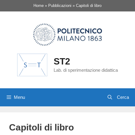
Vai
Home
»
Pubblicazioni
»
Capitoli di libro
al
contenuto
ST2
Lab. di sperimentazione didattica
Menu
Capitoli di libro