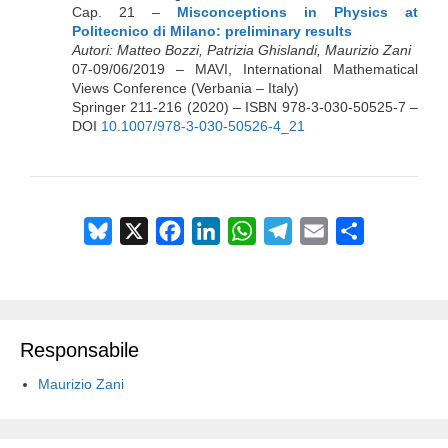
Cap. 21 –
Misconceptions in Physics at
Politecnico di Milano: preliminary results
Autori: Matteo Bozzi, Patrizia Ghislandi, Maurizio Zani
07-09/06/2019 – MAVI, International Mathematical
Views Conference (Verbania – Italy)
Springer 211-216 (2020) – ISBN 978-3-030-50525-7 –
DOI
10.1007/978-3-030-50526-4_21
B
X
F
L
W
T
E
C
l
a
i
h
e
m
o
u
c
n
a
l
a
n
e
e
k
t
e
i
d
s
b
e
s
g
l
i
Responsabile
k
o
d
A
r
v
Maurizio Zani
y
o
I
p
a
i
k
n
p
m
d