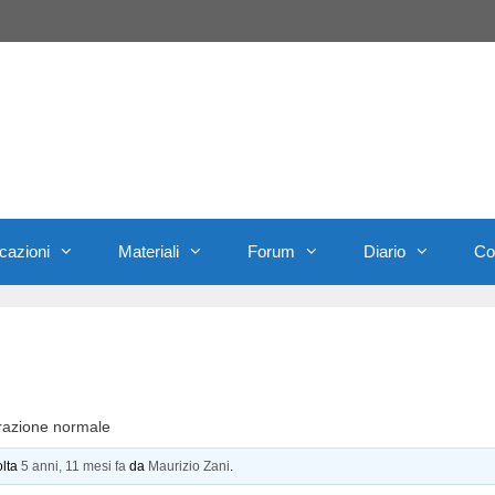
cazioni
Materiali
Forum
Diario
Con
razione normale
olta
5 anni, 11 mesi fa
da
Maurizio Zani
.