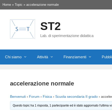
Vai
Home
»
Topic
»
accelerazione normale
al
contenuto
ST2
Lab. di sperimentazione didattica
Chi siamo
Attività
Finanziamenti
Pubbli
accelerazione normale
Benvenuti
›
Forum
›
Fisica
›
Scuola secondaria II grado
›
accele
Questo topic ha 1 risposta, 1 partecipante ed è stato aggiornato l'ultima v