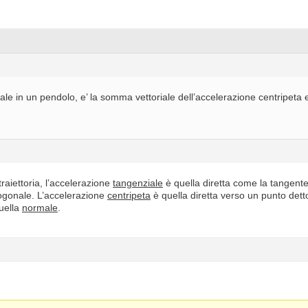
le in un pendolo, e’ la somma vettoriale dell’accelerazione centripeta 
traiettoria, l’accelerazione
tangenziale
è quella diretta come la tangente
ogonale. L’accelerazione
centripeta
è quella diretta verso un punto dett
quella
normale
.