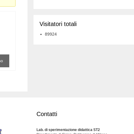
Visitatori totali
89924
so
Contatti
Lab. di sperimentazione didattica ST2