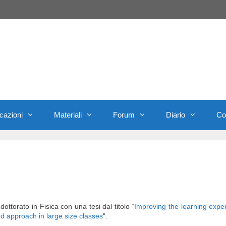
cazioni
Materiali
Forum
Diario
Con
ttorato in Fisica con una tesi dal titolo “
Improving the learning expe
d approach in large size classes
“.