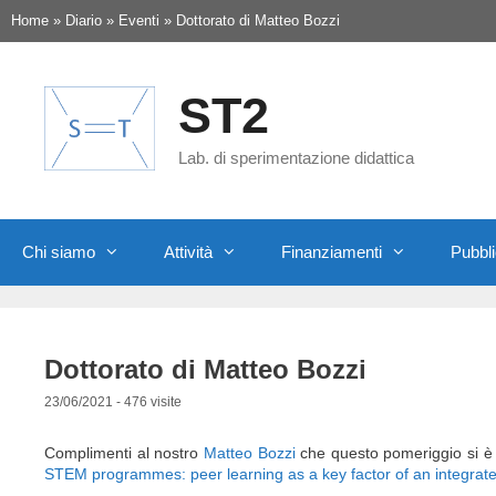
Vai
Home
»
Diario
»
Eventi
»
Dottorato di Matteo Bozzi
al
contenuto
ST2
Lab. di sperimentazione didattica
Chi siamo
Attività
Finanziamenti
Pubbli
Dottorato di Matteo Bozzi
23/06/2021
- 476 visite
Complimenti al nostro
Matteo Bozzi
che questo pomeriggio si è do
STEM programmes: peer learning as a key factor of an integrate