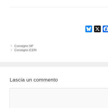
B
X
l
u
Convegno SIF
e
Convegno iCERi
s
k
y
Lascia un commento
Commento